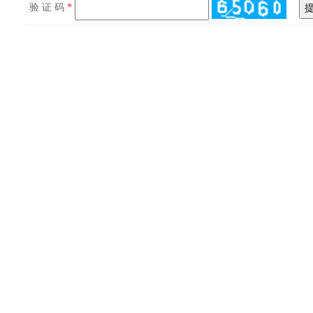
验 证 码
*