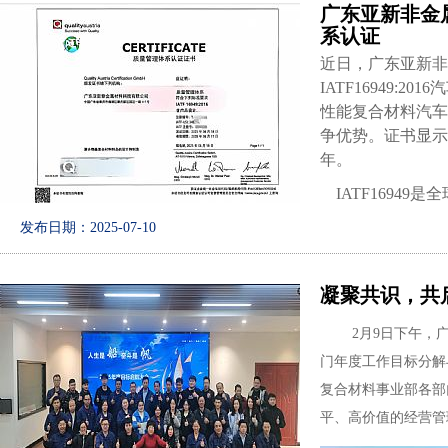
广东亚新非金属
系认证
近日，广东亚新非
IATF16949
性能复合材料汽车
争优势。证书显示
年。
IATF1694
产品质量控制能力
发布日期：2025-07-10
体现了亚新科技在
外汽车市场提供了
凝聚共识，共启
管理者代表表示
2
月
9
日下午，
程碑，未来将持续
门年度工作目标分解
性能复合材料解决
复合材料事业部各部
平、高价值的经营管