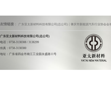
友情链接
：
|
广东亚太新材料科技有限公司(总公司)
肇庆市新能源汽车行业协会会
广东亚太新材料科技有限公司(总公司)
电话：0758-3138308 / 3138299
会上，各部门
传真：0758-3138300
措。
地址：广东省四会市南江工业园永盛路11号
复材商务部和
于通过精准市场定位
同时，积极开展市场
研发部的战略
术研究和前沿技术开
面，计划推出
12
款具
样化的需求。此外，