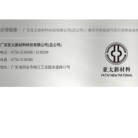
朱增余董事
业集群的要求作
借助母公司广东
友情链接
：
|
模压生产线，解
广东亚太新材料科技有限公司(总公司)
肇庆市新能源汽车行业协会会
已形成年产80万
广东亚太新材料科技有限公司(总公司)
量产供应给广汽埃
电话：0758-3138308 / 3138299
RT、UT等主流
传真：0758-3138300
亚新配套LFT-D
地址：广东省四会市南江工业园永盛路11号
州车展上主流创新
盖部件开发配套
单位的特种车型轻
在低空经济
对接推进高性能
飞行汽车或航空