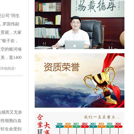
现公司
“同生
，罗国伟副
文景观，大家
”银子岩，
夜空的银河倾
之美，逛
1400
+详细阅读+
区，亲身体验
不仅品赏了当
轻松，同时也
伤感而又无奈
巴性细胞白血
性化的管理得
轩轩生命受到