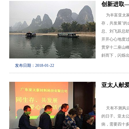
创新进取—
为
丰富
亚太
存，共发展”
的
总、刘飞跃总
开开心心地度
贯穿十二座山
斜而下，闪烁
多年历史的风
发布日期：2018-01-22
根据旅行社行
了
风情浪漫的
亚太人献爱
地
特色
美食，
通过此次
阳
天有不测风云，
深深
感受到公
的日子。亚太
随着公司
快
病，需要四十