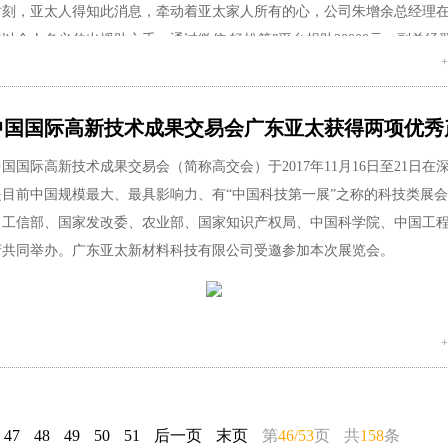
；这次旅游是以增进公司整个团体之间的凝聚力和友谊为出发点，让大家
刻，亚太人得知此消息，牵动着亚太家人所有的心，公司朱增余总经理在1
旅游活动不仅缓解了员工们平时的工作压力和紧张情绪，更增强了团队凝
以个人名义伸出援助之手，通过微信 轻松筹”平台捐助20000元，副总经
企业精神，大家将以更高的热情投入到以后的工作中。
胡炜杰博士伸出援助之手各捐款1000元，亚太其他中高层干部、一线员
台“轻松筹”也纷纷主动捐款献爱心，且广泛帮助转发邀请社会各界爱心
司在美丽的阳朔举行了
“创新进取—领跑
2018
”晚宴，朱总经理发表了热情
国国际高新技术成果交易会广东亚太获得两项优秀产
员工为了达成
2017
年产销目标付出的辛勤劳动，感谢员工家属在背后默默
、尽心为亚太的发展努力工作。新的一年号召全员，继续发扬“同生存、
月30日下午，公司主要领导出差回来后，公司工会、行政部立即在四楼多功
际高新技术成果交易会（简称高交会）于2017年11月16日至21日在
奋进、共同努力，为新一年的发展目标携手扬帆启航。
发展”现场爱心义捐活动，总经理朱增余、副总经理翟秀凤、罗国伟及亚
目前中国规模最大、最具影响力、有“中国科技第一展”之称的科技类展
轩轩开展爱心捐款活动，现场共筹善款33640元。其中：公司工会捐款2
、工信部、国家发改委、农业部、国家知识产权局、中国科学院、中国工
2018年的目标任务，项目一部陈浩主管、二部陈学勇主管、复合材料事业
3640元，在此捐款中，罗国伟现场再次捐款3000元，翟秀凤副总再次捐款1
府共同举办。广东亚太新材料科技有限公司受邀参加本次展览会。
承诺，并动员各自部门同事，要同心协力，共同奋进，保质保量按时完成
中试车间”施工的老板叶杨生带领员工捐助2300元，对亚太人情真意切。
目标。
太家人共为小轩轩捐助约7万多元。这是亚太领导对员工的关心，是对亚
会，亚太新材料科技有限公司共展出碳纤维复合材料零部件10件，包括
一位成功企业家对社会的责任感！更是亚太家人之间的关爱！一人有难，
擎盖、电池盒、后地板、中地板等产品。采用国内外先进的生产工艺和设
、浓浓的亚太真情，温暖如春，这充分体现了亚太团结的力量、合作的精
达到广汽研究院等公司的要求。其中：碳纤维复合材料引擎盖、电池盒产
发展”亚太企业文化。此刻，我们用一份真诚的爱心，用实际行动帮助黄
易会组委会认定为“优秀产品奖”。
予爱心、信心、希望！爱心不分大小，捐款不分多少，我们亚太人做到， 
47
48
49
50
51
后一页
末页
第
46/53
页 共
158
条