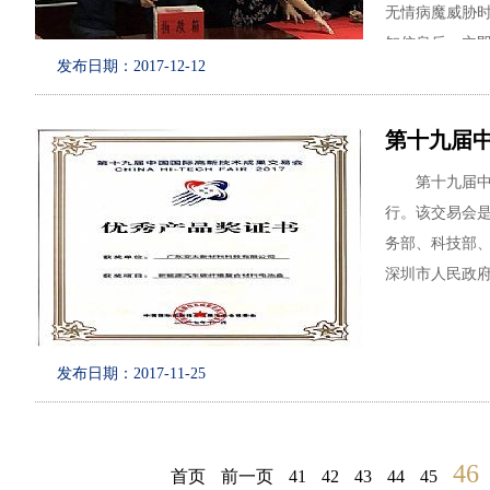
到了充分体现
无情病魔威胁时
飞思想，这次
知信息后，立即
发布日期：2017-12-12
现了我公司的
伟，研发部经理
人员通过微信平
2日晚上，公
轩。
第十九届中
话，感谢全体
持，让他们安心
2017年11
第十九届中国国
太精神，团结
行“同生存，共
行。该交易会是
一次为可爱的小
务部、科技部
为了能达成
工现场义捐款1
深圳市人民政
分别作了达标
在为公司“复材
2018年度发展
完全统计，亚
此次深圳高交
发布日期：2017-11-25
关心，体现了
料翼子板、引
满的亚太爱心
性能测试结果
了“同生存，共
高新技术成果交
46
渡过难关，给
首页
前一页
41
42
43
44
45