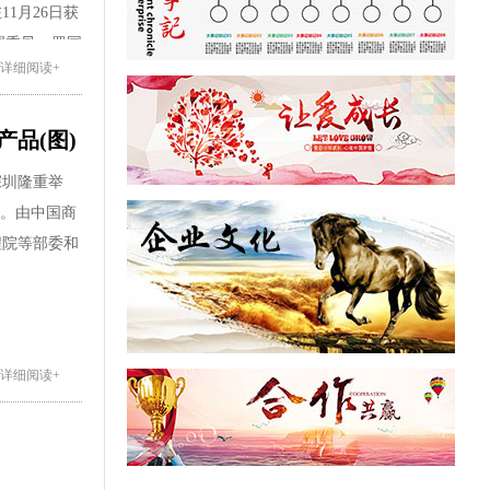
陶冶心情，放
1月26日获
聚力，充分展
翟秀凤、罗国
+详细阅读+
工、后勤工作
人员帮助小轩
洋溢的讲
品(图)
无闻大力的支
共发展”的亚
能会议室举
深圳隆重举
太全体员工又
会。由中国商
万元，全体员
程院等部委和
部胡玮杰副总
000元；正
公司制定的
太人家庭的
碳纤维复合材
+详细阅读+
众人帮助，满
备制造，各项
神；更体现
品被中国国际
小冰这个家庭
因为我们深