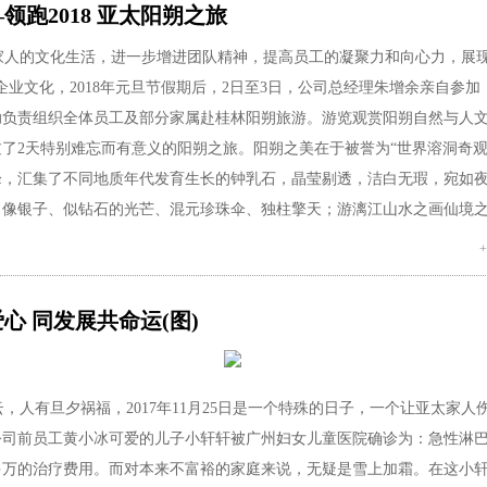
领跑2018 亚太阳朔之旅
家人
的文化生活，进一步增进团队精神，提高员工的凝聚力和向心力，
展
企业文化
，
2018
年元旦节假期后，
2
日至
3
日
，
公司总经理朱增余亲自参加
助负责组织全体
员工
及部分家属
赴
桂林阳朔
旅游。游览观赏
阳朔
自然与人
过了
2
天特别难忘而有意义的
阳朔
之旅。
阳朔
之美在于
被誉为
“世界溶洞奇观
峰，汇集了不同地质年代发育生长的钟乳石，晶莹剔透，洁白无瑕，宛如
出像银子、似钻石的光芒、混元珍珠伞、独柱擎天
；游漓江山水之画仙境
情西街等
美景给大家留下了美好印象。
程安排，大家先后游览了
十里画廊
、
月亮山
、
银子岩
、
蓠江
等著名风景
西街生活，美如仙境漓江景观，感受
鬼斧神工奇特的自然景观
。阳朔
之行
心 同发展共命运(图)
更充分感受了
拥抱大自然
的休闲时光。
朔
之旅，大家不仅感受了
阳朔
美不胜收的自然风光、享受了旅游的喜悦与
人有旦夕祸福，2017年11月25日是一个特殊的日子，一个让亚太家人
司的温暖和关怀
，感受到亚太浓厚的人文情怀
。
公司前员工黄小冰可爱的儿子小轩轩被广州妇女儿童医院确诊为：急性淋
速
的发展，企业文化的厚重凝练，管理模式的
日渐
规范和完善，使公司人
多万的治疗费用。而对本来不富裕的家庭来说，无疑是雪上加霜。在这小