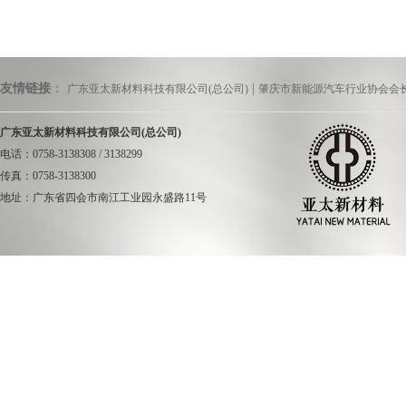
图1：总经理朱增
公司十分重视“三届
长，罗国伟副总经理
友情链接
：
|
广东亚太新材料科技有限公司(总公司)
肇庆市新能源汽车行业协会会
队，参加珠江西岸先
图：公司总经理朱
引擎盖、电池盒、氢
广东亚太新材料科技有限公司(总公司)
该展会参展企业多
电话：0758-3138308 / 3138299
传真：0758-3138300
银隆纯电动大巴及乘
地址：广东省四会市南江工业园永盛路11号
零部件展品在展会上
展台了解洽谈，共谋