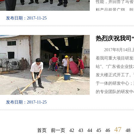
维复合材料翼子板》
性能，并回答了马省
的讨论，并提出了修
料产品前景广阔，鼓
发布日期：2017-11-25
专家们一起讨论标准
下一步，广东亚太
热烈庆祝我司“
究，尽快修改完善《
车车身用碳纤维复合
2017年8月14
着我司重大项目研发
站”、“广东省企业
发大楼正式开工了。
于一体的研发中心；
的专业团队的研发中
月，2017年12月正
发布日期：2017-11-25
公司总经理朱增余先
仪式。
47
首页
前一页
42
43
44
45
46
48