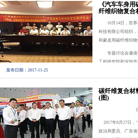
《汽车车身用
纤维织物复合
10月14日，世界
科技有限公司组织，
和蒙皮用碳纤维织物
专题讨论会邀请到
工程研究院和深圳市
发布日期：2017-11-25
碳纤维复合材
(图)
广东省标准化协会
了新能源汽车汽车轻
（
会上，中国复合材
2017年8月27
能文博士、深圳市标
政治局委员、广东省