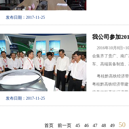
发布日期：2017-11-25
我公司参加20
2016年10月8
会集齐了贵广、南广
车、高端装备制造、
粤桂黔高铁经济带
粤桂黔高铁经济带建
将粤桂黔高铁经济带
发布日期：2017-11-25
我公司揳带碳纤维
省副省长何忠友、贵
陈旭东、副市长冯敏
50
首页
前一页
45
46
47
48
49
车零部件给予了高度