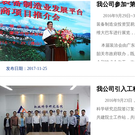
我公司参加“
2016年9月29
装备制造业投资贸易
维大巴车进行展览，
本届装洽会由广东
韶关市政府联办，既
介和技术合作于一体
发布日期：2017-11-25
9月30日，肇庆市
我公司朱增余总经理
我公司引入工
庆的投资发展给予了
2016年9月23
科学研究总院签订复
图为
共建院士工作站，共