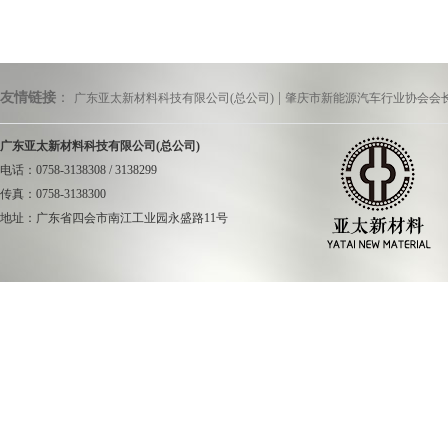
广东亚太新材料科技
友情链接
：
|
广东亚太新材料科技有限公司(总公司)
肇庆市新能源汽车行业协会会
员36人，组建了肇
广东亚太新材料科技有限公司(总公司)
高级工程师组成的高
电话：0758-3138308 / 3138299
究院、深圳比亚迪集
传真：0758-3138300
化技术探讨，到重庆
地址：广东省四会市南江工业园永盛路11号
复合材料汽车集成框
三通、板等船舶用制
成果实现产业化。项
经济发展做出应有的