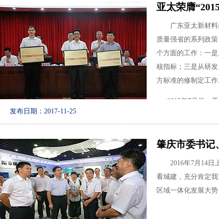
亚太荣膺“20
广东亚太新材料科
质量强省的系列政策
个方面的工作：一是
核指标；三是从研发
方标准的修制定工作
2015年7月份，亚
发布日期：2017-11-25
质量奖”的选拔。公
市政府质量奖”的申
设总体情况、质量管
肇庆市委书记
个方面，对公司质量
2016年7月14
市质量监督局。
看城建，充分肯定我
2015年11月26
区域一体化发展大势
位进行审议。会议全
选单位，并进行了公