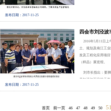
经市政府审批通过，
发布日期：2017-11-25
余总经理代表广东亚
当天，赖泽华书记
奖”奖牌。这个奖项
下，莅临我公司现场
越绩效管理建设方面
与我公司朱增余总经
四会市刘泾波
到的困难等，鼓励我
今后，我公司将树
2016年5月11
资，争取早日投产。
进和提高产品、工程
土、规划及南江工业
发及工程化应用项目
（样品）展览馆。
刘市长指出：要脚
是加强与西安航天复
发布日期：2017-11-25
二是加强与中国汽车
快科技成果转化；三
5
首页
前一页
46
47
48
49
50