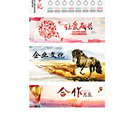
2,预计于
的系统化研
热塑和热固型
，获取涵盖从
的多个高端科
术竞争力
。
中心，并将
球范围内甄选
所需，而随着