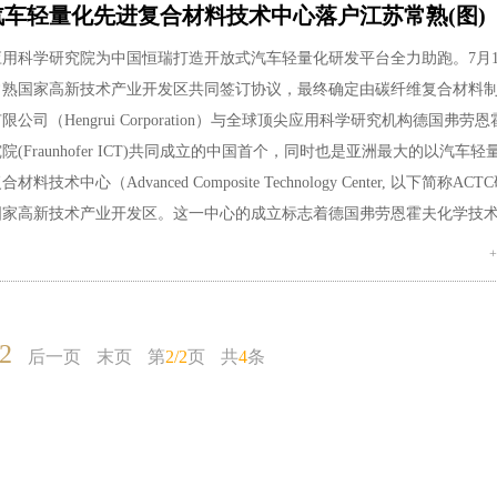
车轻量化先进复合材料技术中心落户江苏常熟(图)
学研究院为中国恒瑞打造开放式汽车轻量化研发平台全力助跑。7月10
常熟国家高新技术产业开发区共同签订协议，最终确定由碳纤维复合材料
公司（Hengrui Corporation）与全球顶尖应用科学研究机构德国弗劳
(Fraunhofer ICT)共同成立的中国首个，同时也是亚洲最大的以汽车
技术中心（Advanced Composite Technology Center, 以下简称AC
国家高新技术产业开发区。这一中心的成立标志着德国弗劳恩霍夫化学技
直接把欧洲成熟的碳纤维复合材料研发成果，技术人员系统的引进到国内
应用迈向新高地。
2
后一页
末页
第
2/2
页 共
4
条
公司总裁顾勇涛先生（左）与常熟国家高新技术产业开发区招商局局
（右）在嘉宾的见证下共同签署落户协议
恒瑞有限公司总裁顾勇涛先生（中）常熟市委常委、国家高新区党工委副