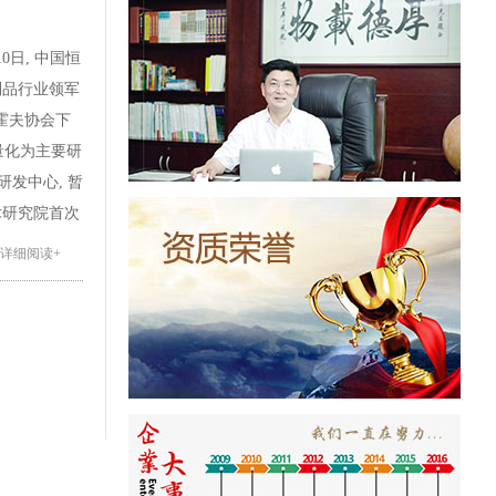
日, 中国恒
制品行业领军
恩霍夫协会下
轻量化为主要研
TC研发中心, 暂
术研究院首次
，带领中国复
+详细阅读+
长顾志强先生
书记、管委