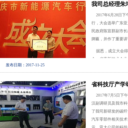
我司总经理朱
2017年6月28
行，大会选举广东亚
民政府陈宣群副市长
牌匾，并作了重要讲
据悉，成立大会得
会、省高新技术企业
发布日期：2017-11-25
科技局等部门大力支
省科技厅产学
2017年7月5日
汉副调研员及我市科
了我司新研发的碳纤
汽车零部件相关技术
示，亚太公司的科技