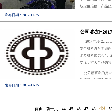
场定位准确，产品已
技创新活动中紧紧围
发布日期：2017-11-25
用，并对我司拟注册
司要认真落实好叶副
公司参加“20
的科技创新工作做出
2017年3月22
复合材料汽车零部件
图1：朱增余总
术及材料展览会”，
交流，扩大产品销售
公司新研发的复合
图2：朱总经
汽等研究院研发工程
发布日期：2017-11-25
间，公司与多家企业
49
首页
前一页
44
45
46
47
48
5